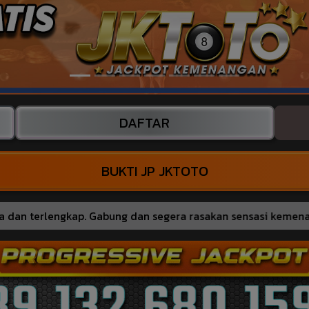
DAFTAR
BUKTI JP JKTOTO
n segera rasakan sensasi kemenangan