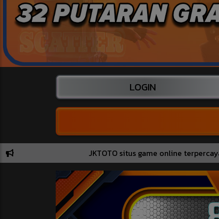
LOGIN
TO situs game online terpercaya dan terlengkap. Gabung da