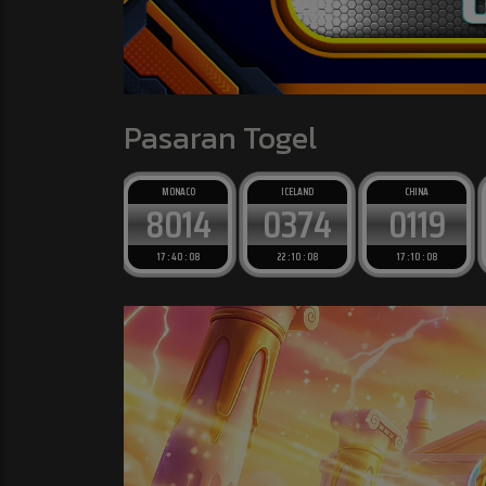
Pasaran Togel
MONACO
ICELAND
CHINA
JAPAN
8014
0374
0119
2546
17 : 40 : 06
22 : 10 : 06
17 : 10 : 06
19 : 04 : 06