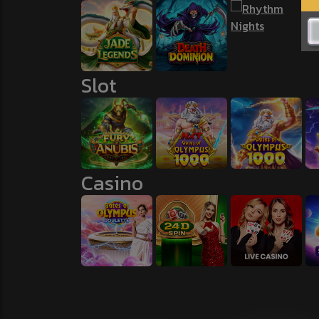
Slot
Casino