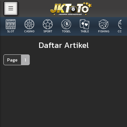
SLOT
CASINO
SPORT
TOGEL
TABLE
FISHING
COCK F
Daftar Artikel
Page
1