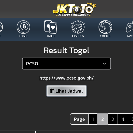
T
TOGEL
TABLE
FISHING
COCK F.
ARC
Result Togel
https://www.pcso.gov.ph/
Lihat Jadwal
Page
1
2
3
4