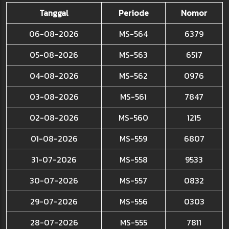
Tanggal
Periode
Nomor
06-08-2026
MS-564
6379
05-08-2026
MS-563
6517
04-08-2026
MS-562
0976
03-08-2026
MS-561
7847
02-08-2026
MS-560
1215
01-08-2026
MS-559
6807
31-07-2026
MS-558
9533
30-07-2026
MS-557
0832
29-07-2026
MS-556
0303
28-07-2026
MS-555
7811