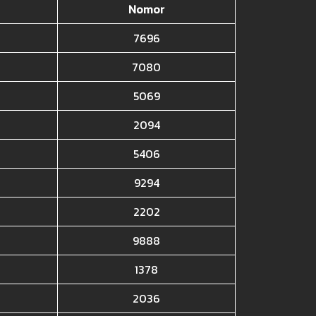
Nomor
7696
7080
5069
2094
5406
9294
2202
9888
1378
2036