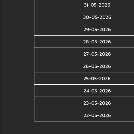
31-05-2026
30-05-2026
29-05-2026
28-05-2026
27-05-2026
26-05-2026
25-05-2026
24-05-2026
23-05-2026
22-05-2026