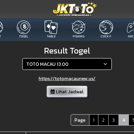
T
TOGEL
TABLE
FISHING
COCK F.
ARC
Result Togel
https://totomacaunew.us/
Lihat Jadwal
Page
1
2
3
4